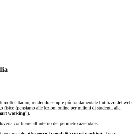
lia
i molti cittadini, rendendo sempre più fondamentale l’utilizzo del web
 fisico (pensiamo alle lezioni online per milioni di studenti, alla
mart working”
).
doverla confinare all’interno del perimetro aziendale.
di operare solo
attraverso la modalità smart working
; il vero