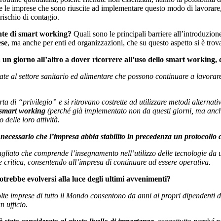
te le imprese che sono riuscite ad implementare questo modo di lavorare
 rischio di contagio.
ente di smart working?
Quali sono le principali barriere all’introduzio
ese
, ma anche per enti ed organizzazioni, che su questo aspetto si è trov
un giorno all’altro a dover ricorrere all’uso dello smart working, co
gate al settore sanitario ed alimentare che possono continuare a lavorare
a di “privilegio” e si ritrovano costrette ad utilizzare metodi alternativ
o smart working
(perché già implementato non da questi giorni, ma anch
 delle loro attività.
 necessario che l’impresa abbia stabilito in precedenza un protocollo co
iato che comprende l’insegnamento nell’utilizzo delle tecnologie da util
e critica, consentendo all’impresa di continuare ad essere operativa.
potrebbe evolversi alla luce degli ultimi avvenimenti?
lte imprese di tutto il Mondo consentono da anni ai propri dipendenti d
n ufficio.