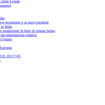
 Limite Legale
vantaggi
alia
ove tecnologie e ai nuovi prodotti
n Italia
 o produzione di birre di origine belga
a documentazione relativa
el Quinto
e Europea
to UE 2017/745
a