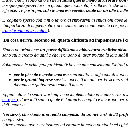
L’idea che mi sono fatto è che
in Italia questo modo di lavorare non è
bisogno può presentarsi in qualunque momento, è sufficiente che si c
efficace… e purtroppo
solo le imprese caratterizzate da un alto livel
E’ capitato spesso con il mio lavoro di ritrovarmi in situazioni dove l
l’importanza di implementare una cultura del cambiamento che pervade
transformation aziendale
).
Da cosa deriva, secondo lei, questa difficoltà ad implementare i
Siamo notoriamente
un paese diffidente e abbastanza tradizionalista
sono sul mercato da anni e che ritengono di aver trovato la loro stabil
Solitamente le principali problematiche che non consentono l’introduz
per le piccole e medie imprese
soprattutto la difficoltà di appl
per le grandi imprese
sussiste anche il timore per la sicurezza d
dinamico e globalizzato come il nostro
Eppure, dove lo smart working viene implementato in modo serio, il 
europea
)
, dove tutti sanno quale è il proprio compito e lavorano per 
dell’impresa.
Noi stessi, che siamo una realtà composta da un network di 22 profes
complessivo.
Diversamente non riusciremmo ad erogare in modo puntuale ed efficiente