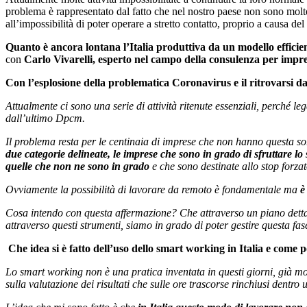
problema è rappresentato dal fatto che nel nostro paese non sono mol
all’impossibilità di poter operare a stretto contatto, proprio a causa del
Quanto è ancora lontana l’Italia produttiva da un modello effici
con
Carlo Vivarelli, esperto nel campo della consulenza per impr
Con l’esplosione della problematica Coronavirus e il ritrovarsi da 
Attualmente ci sono una serie di attività ritenute essenziali, perché le
dall’ultimo Dpcm.
Il problema resta per le centinaia di imprese che non hanno questa sort
due categorie delineate, le imprese che sono in grado di sfruttare l
quelle che non ne sono in grado
e che sono destinate allo stop forzato
Ovviamente la possibilità di lavorare da remoto è fondamentale ma
è
Cosa intendo con questa affermazione? Che attraverso un piano dettagl
attraverso questi strumenti, siamo in grado di poter gestire questa fas
Che idea si è fatto dell’uso dello smart working in Italia e come 
Lo smart working non è una pratica inventata in questi giorni, già mo
sulla valutazione dei risultati che sulle ore trascorse rinchiusi dentro u