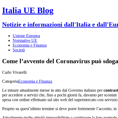
Italia UE Blog
Notizie e informazioni dall'Italia e dall'E
Unione Europea
Normative UE
Economia e Finanza
Società
Come l’avvento del Coronavirus può sdogan
Carlo Vivarelli
Categoria
Economia e Finanza
Le misure attualmente messe in atto dal Governo italiano per
contras
per accedere a servizi che, fino a pochi giorni fa, davamo per scontati 
spesa con ordine effettuato sul sito web del supermercato con servizio
Proprio su quest’ultimo termine si deve porre fortemente l’accento, in 
Attualmente molte attività impossibilitate a continuare la loro normale 