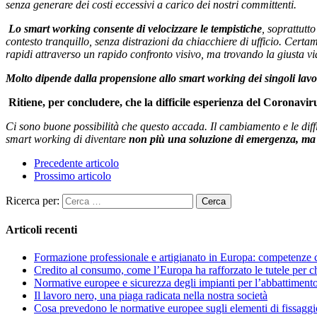
senza generare dei costi eccessivi a carico dei nostri committenti.
Lo smart working consente di velocizzare le tempistiche
, soprattutt
contesto tranquillo, senza distrazioni da chiacchiere di ufficio. Certa
rapidi attraverso un rapido confronto visivo, ma trovando la giusta via 
Molto dipende dalla propensione allo smart working dei singoli lavo
Ritiene, per concludere, che la difficile esperienza del Coronavi
Ci sono buone possibilità che questo accada. Il cambiamento e le diff
smart working di diventare
non più una soluzione di emergenza, ma 
Precedente articolo
Prossimo articolo
Ricerca per:
Articoli recenti
Formazione professionale e artigianato in Europa: competenze c
Credito al consumo, come l’Europa ha rafforzato le tutele per ch
Normative europee e sicurezza degli impianti per l’abbattimento
Il lavoro nero, una piaga radicata nella nostra società
Cosa prevedono le normative europee sugli elementi di fissagg