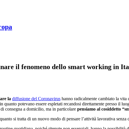
uropa
are il fenomeno dello smart working in Ita
tare la
diffusione del Coronavirus
hanno radicalmente cambiato la vita d
in quanto potevano essere espletati recandosi direttamente presso il luogo
 di consegna a domicilio, ma in particolare
pensiamo al cosiddetto “s
quanto si tratta di un nuovo modo di pensare l’attività lavorativa senza 
routine quotidiana, poiché ritenute non essenziali, hanno la possibilità 