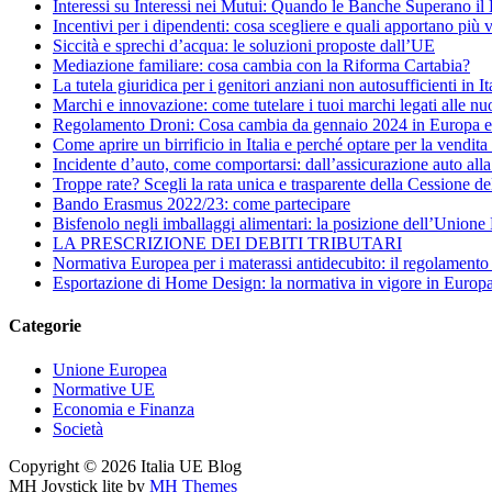
Interessi su Interessi nei Mutui: Quando le Banche Superano il
Incentivi per i dipendenti: cosa scegliere e quali apportano più 
Siccità e sprechi d’acqua: le soluzioni proposte dall’UE
Mediazione familiare: cosa cambia con la Riforma Cartabia?
La tutela giuridica per i genitori anziani non autosufficienti in It
Marchi e innovazione: come tutelare i tuoi marchi legati alle nu
Regolamento Droni: Cosa cambia da gennaio 2024 in Europa e i
Come aprire un birrificio in Italia e perché optare per la vendita
Incidente d’auto, come comportarsi: dall’assicurazione auto all
Troppe rate? Scegli la rata unica e trasparente della Cessione d
Bando Erasmus 2022/23: come partecipare
Bisfenolo negli imballaggi alimentari: la posizione dell’Union
LA PRESCRIZIONE DEI DEBITI TRIBUTARI
Normativa Europea per i materassi antidecubito: il regolamen
Esportazione di Home Design: la normativa in vigore in Europ
Categorie
Unione Europea
Normative UE
Economia e Finanza
Società
Copyright © 2026 Italia UE Blog
MH Joystick lite by
MH Themes