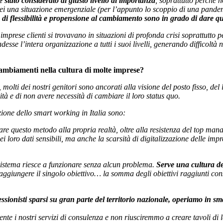
 stato considerato al giusto livello di importanza
, soprattutto perché 
rei una situazione emergenziale (per l’appunto lo scoppio di una pandem
lo di flessibilità e propensione al cambiamento sono in grado di dare qu
e imprese clienti si trovavano in situazioni di profonda crisi soprattutto
sse l’intera organizzazione a tutti i suoi livelli, generando difficol
 cambiamenti nella cultura di molte imprese?
, molti dei nostri genitori sono ancorati alla visione del posto fisso, del
ità e di non avere necessità di cambiare il loro status quo.
ione dello smart working in Italia sono:
icare questo metodo alla propria realtà, oltre alla resistenza del top ma
ei loro dati sensibili, ma anche la scarsità di digitalizzazione delle im
sistema riesce a funzionare senza alcun problema.
Serve una cultura d
raggiungere il singolo obiettivo… la somma degli obiettivi raggiunti cons
sionisti sparsi su gran parte del territorio nazionale, operiamo in s
 i nostri servizi di consulenza e non riusciremmo a creare tavoli di lav