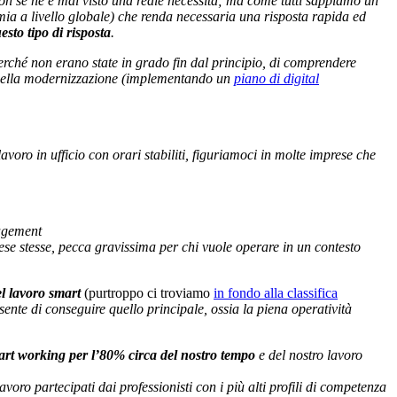
non se ne è mai visto una reale necessità; ma come tutti sappiamo un
ia a livello globale) che renda necessaria una risposta rapida ed
esto tipo di risposta
.
 perché non erano state in grado fin dal principio, di comprendere
tà nella modernizzazione (implementando un
piano di digital
 lavoro in ufficio con orari stabiliti, figuriamoci in molte imprese che
nagement
prese stesse, pecca gravissima per chi vuole operare in un contesto
el lavoro smart
(purtroppo ci troviamo
in fondo alla classifica
ente di conseguire quello principale, ossia la piena operatività
mart working per l’80% circa del nostro tempo
e del nostro lavoro
oro partecipati dai professionisti con i più alti profili di competenza